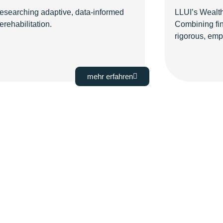
esearching adaptive, data-informed
LLUI’s Wealth
rehabilitation.
Combining fin
rigorous, empi
mehr erfahren