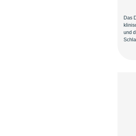
Das D
klini
und d
Schla