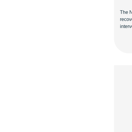
The N
recov
inter