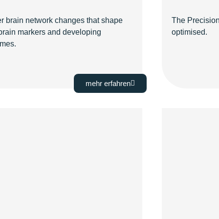
 brain network changes that shape
The Precision
c brain markers and developing
optimised.
omes.
mehr erfahren